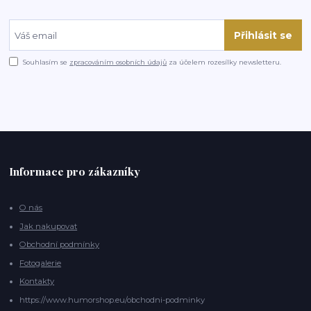
Přihlásit se
Souhlasím se
zpracováním osobních údajů
za účelem rozesílky newsletteru.
Informace pro zákazníky
O nás
Jak nakupovat
Obchodní podmínky
Fotogalerie
Kontakty
https://www.humorshop.eu/obchodni-podminky