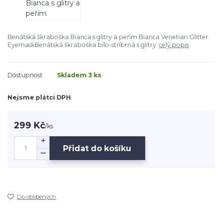
Benátská škraboška Bianca s glitry a peřím Bianca Venetian Glitter
EyemaskBenátská škraboška bílo-stříbrná s glitry.
celý popis
Dostupnost
Skladem 3 ks
Nejsme plátci DPH
299 Kč
/
ks
Přidat do košíku
Do oblíbených