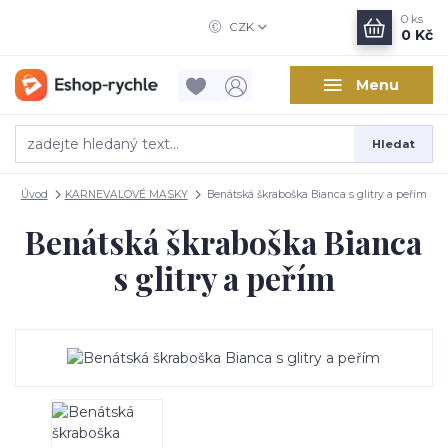
0
ks
CZK
0 Kč
Menu
Hledat
Úvod
KARNEVALOVÉ MASKY
Benátská škraboška Bianca s glitry a peřím
Benátská škraboška Bianca
s glitry a peřím